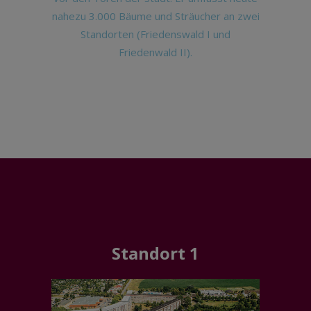
nahezu 3.000 Bäume und Sträucher an zwei
Standorten (Friedenswald I und
Friedenwald II).
Standort 1